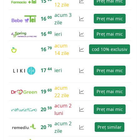
15
Preț mai mic
12 zile
acum 3
00
16
Preț mai mic
zile
40
16
ieri
Preț mai mic
acum
79
16
cod 10% exclusiv
14 zile
44
17
ieri
Preț mai mic
acum
60
19
Preț mai mic
22 zile
acum 2
59
20
Preț mai mic
luni
acum 2
70
20
Preț similar
zile