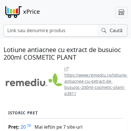
xPrice
Caută
Lotiune antiacnee cu extract de busuioc
200ml COSMETIC PLANT
https://www.remediu.ro/lotiune-
antiacnee-cu-extract-de-
busuioc-200ml-cosmetic-plant-
p3811
ISTORIC PREȚ
70
Preț:
20
Mai ieftin pe 7 site-uri