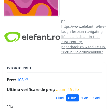
https://www.elefant.ro/live-
laugh-lesbian-navigating-
life-as-a-lesbian-in-the-
21st-century-
paperback_c63746d0-e90b-
58e0-b55c-c20b9eab8087
ISTORIC PREȚ
99
Preț:
108
Ultima verificare de preț:
acum 26 zile
3 luni
6 luni
1 an
2 ani
113