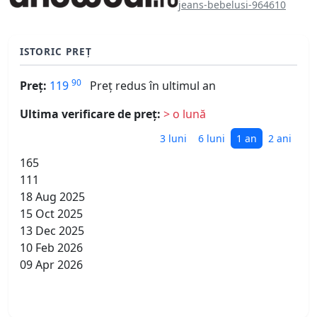
jeans-bebelusi-964610
ISTORIC PREȚ
90
Preț:
119
Preț redus în ultimul an
Ultima verificare de preț:
> o lună
3 luni
6 luni
1 an
2 ani
165
111
18 Aug 2025
15 Oct 2025
13 Dec 2025
10 Feb 2026
09 Apr 2026