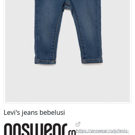
Levi's jeans bebelusi
https://answear.ro/p/levis-