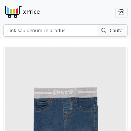
xPrice
Caută