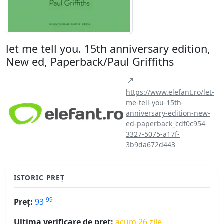
let me tell you. 15th anniversary edition,
New ed, Paperback/Paul Griffiths
https://www.elefant.ro/let-
me-tell-you-15th-
anniversary-edition-new-
ed-paperback_cdf0c954-
3327-5075-a17f-
3b9da672d443
ISTORIC PREȚ
99
Preț:
93
Ultima verificare de preț:
acum 26 zile