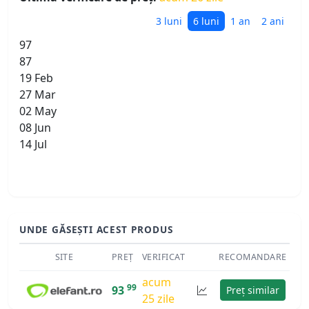
3 luni
6 luni
1 an
2 ani
97
87
19 Feb
27 Mar
02 May
08 Jun
14 Jul
UNDE GĂSEȘTI ACEST PRODUS
SITE
PREȚ
VERIFICAT
RECOMANDARE
acum
99
93
Preț similar
25 zile