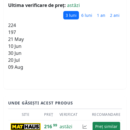
Ultima verificare de preț:
astăzi
3 luni
6 luni
1 an
2 ani
224
197
21 May
10 Jun
30 Jun
20 Jul
09 Aug
UNDE GĂSEȘTI ACEST PRODUS
SITE
PREȚ
VERIFICAT
RECOMANDARE
99
216
astăzi
Preț similar