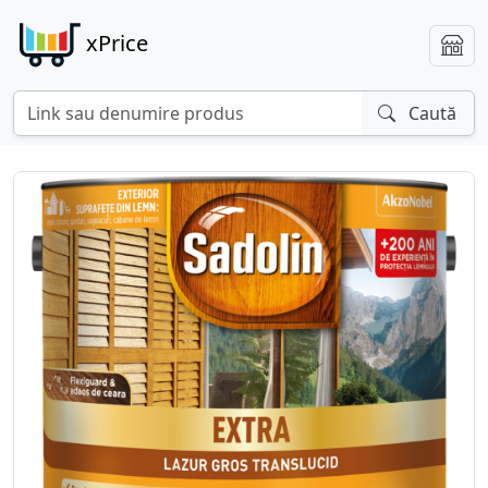
xPrice
Caută