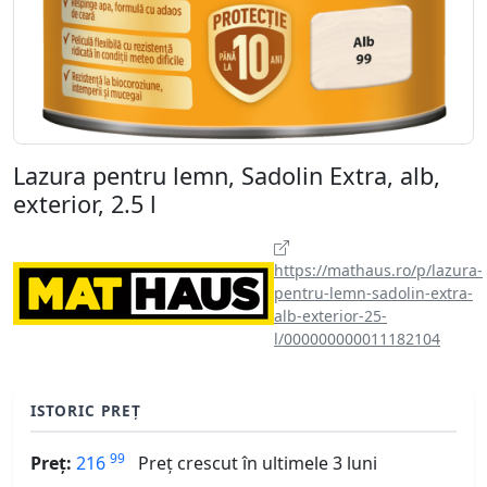
Lazura pentru lemn, Sadolin Extra, alb,
exterior, 2.5 l
https://mathaus.ro/p/lazura-
pentru-lemn-sadolin-extra-
alb-exterior-25-
l/000000000011182104
ISTORIC PREȚ
99
Preț:
216
Preț crescut în ultimele 3 luni