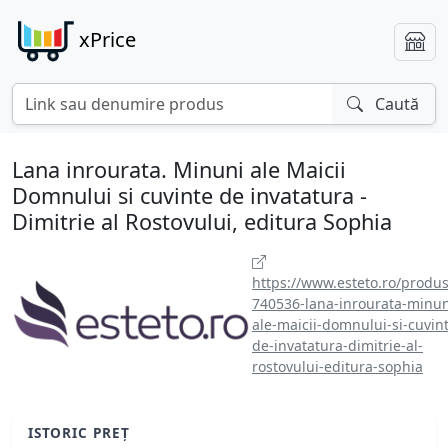
xPrice
Caută
Lana inrourata. Minuni ale Maicii
Domnului si cuvinte de invatatura -
Dimitrie al Rostovului, editura Sophia
https://www.esteto.ro/produs
740536-lana-inrourata-minun
ale-maicii-domnului-si-cuvin
de-invatatura-dimitrie-al-
rostovului-editura-sophia
ISTORIC PREȚ