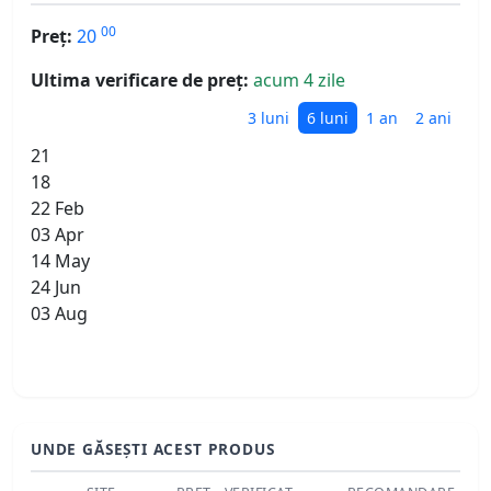
00
Preț:
20
Ultima verificare de preț:
acum 4 zile
3 luni
6 luni
1 an
2 ani
21
18
22 Feb
03 Apr
14 May
24 Jun
03 Aug
UNDE GĂSEȘTI ACEST PRODUS