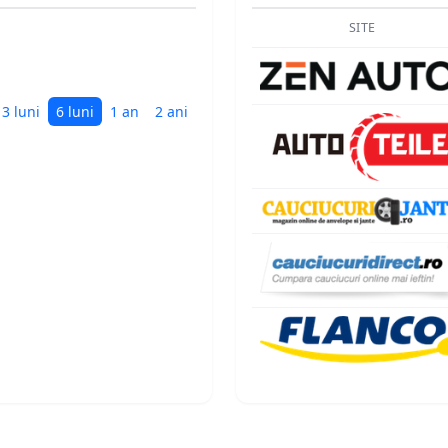
SITE
3 luni
6 luni
1 an
2 ani