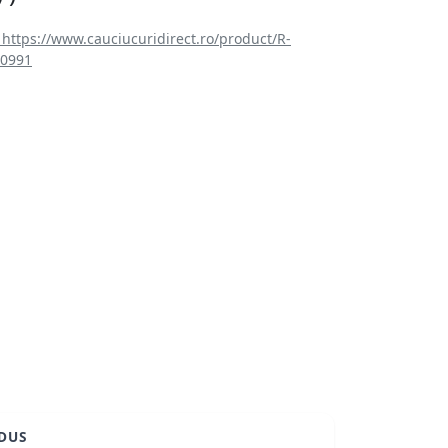
https://www.cauciucuridirect.ro/product/R-
0991
DUS