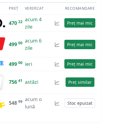
PREȚ
VERIFICAT
RECOMANDARE
acum 4
22
470
Preț mai mic
zile
acum 6
00
499
Preț mai mic
zile
00
499
ieri
Preț mai mic
41
756
astăzi
Preț similar
acum o
99
548
Stoc epuizat
lună