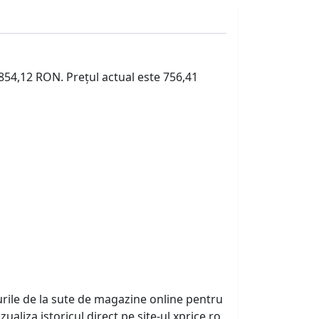
 854,12 RON. Prețul actual este 756,41
urile de la sute de magazine online pentru
zualiza istoricul direct pe site-ul xprice.ro.