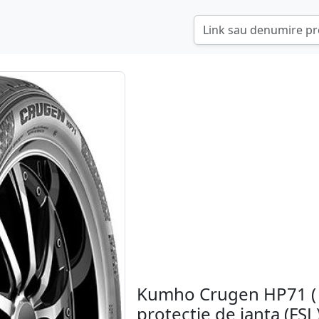
Kumho Crugen HP71 ( 
protectie de janta (FSL)