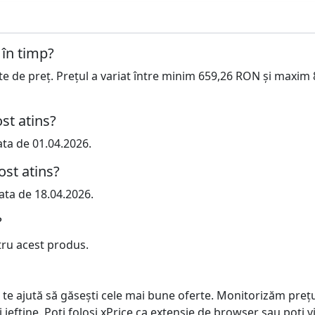
 în timp?
cte de preț. Prețul a variat între minim 659,26 RON și maxim
st atins?
ata de 01.04.2026.
ost atins?
ata de 18.04.2026.
?
tru acest produs.
 te ajută să găsești cele mai bune oferte. Monitorizăm preț
ai ieftine. Poți folosi xPrice ca extensie de browser sau poți vi