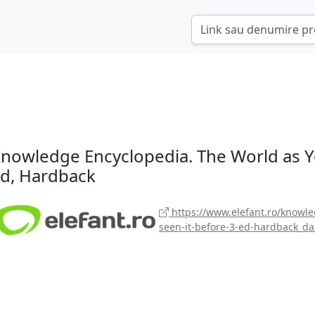
nowledge Encyclopedia. The World as Yo
d, Hardback
https://www.elefant.ro/knowle
seen-it-before-3-ed-hardback_d