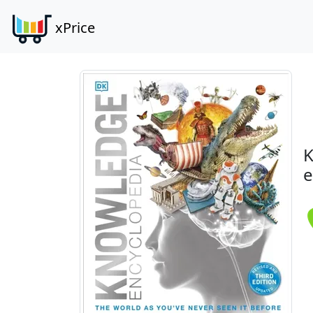
xPrice
K
e