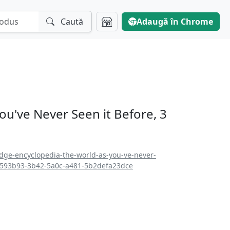
Caută
Adaugă în Chrome
u've Never Seen it Before, 3
dge-encyclopedia-the-world-as-you-ve-never-
a593b93-3b42-5a0c-a481-5b2defa23dce