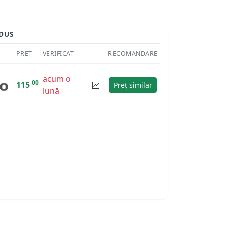
DUS
PREȚ
VERIFICAT
RECOMANDARE
acum o
00
115
Preț similar
lună