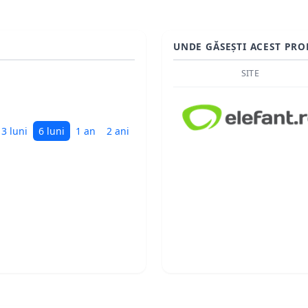
UNDE GĂSEȘTI ACEST PRO
SITE
3 luni
6 luni
1 an
2 ani