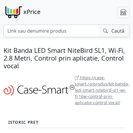
xPrice
Caută
Kit Banda LED Smart NiteBird SL1, Wi-Fi,
2.8 Metri, Control prin aplicatie, Control
vocal
https://case-
smart.ro/produs/kit-banda-
led-smart-nitebird-sl1-wi-
fi-16w-control-prin-
aplicatie-control-vocal/
ISTORIC PREȚ