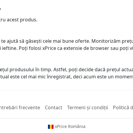
?
tru acest produs.
 te ajută să găsești cele mai bune oferte. Monitorizăm preț
ai ieftine. Poți folosi xPrice ca extensie de browser sau poți vi
prețul produsului în timp. Astfel, poți decide dacă prețul ac
actual este cel mai mic înregistrat, deci acum este un mome
ntrebări frecvente
Contact
Termeni și condiții
Politică 
xPrice România