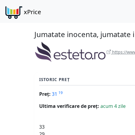
xPrice
Jumatate inocenta, jumatate i
https://www
ISTORIC PREȚ
19
Preț:
31
Ultima verificare de preț:
acum 4 zile
33
29