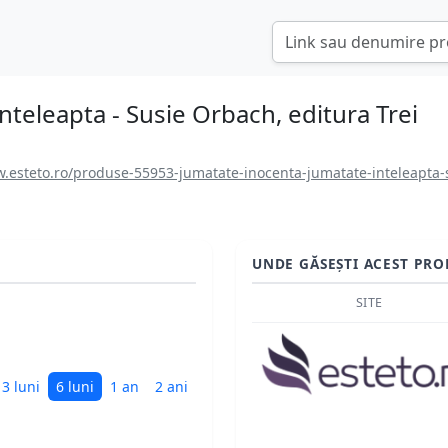
nteleapta - Susie Orbach, editura Trei
.esteto.ro/produse-55953-jumatate-inocenta-jumatate-inteleapta-s
UNDE GĂSEȘTI ACEST PRO
SITE
3 luni
6 luni
1 an
2 ani