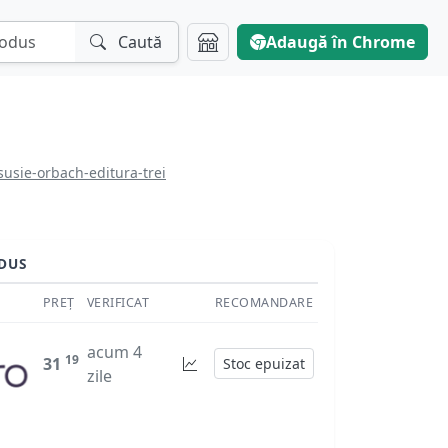
Caută
Adaugă în Chrome
usie-orbach-editura-trei
DUS
PREȚ
VERIFICAT
RECOMANDARE
acum 4
19
31
Stoc epuizat
zile