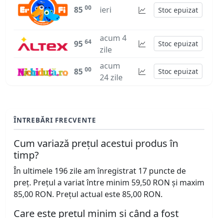
00
85
ieri
Stoc epuizat
acum 4
64
95
Stoc epuizat
zile
acum
00
85
Stoc epuizat
24 zile
ÎNTREBĂRI FRECVENTE
Cum variază prețul acestui produs în
timp?
În ultimele 196 zile am înregistrat 17 puncte de
preț. Prețul a variat între minim 59,50 RON și maxim
85,00 RON. Prețul actual este 85,00 RON.
Care este prețul minim și când a fost