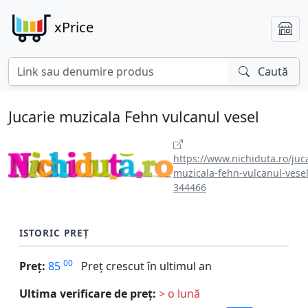
xPrice
Caută
Jucarie muzicala Fehn vulcanul vesel
https://www.nichiduta.ro/juca
muzicala-fehn-vulcanul-vesel
344466
ISTORIC PREȚ
00
Preț:
85
Preț crescut în ultimul an
Ultima verificare de preț:
> o lună