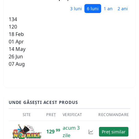
3 luni
6 luni
1 an
2 ani
134
120
18 Feb
01 Apr
14 May
26 Jun
07 Aug
UNDE GĂSEȘTI ACEST PRODUS
SITE
PREȚ
VERIFICAT
RECOMANDARE
acum 3
99
129
Preț similar
zile