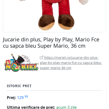
Jucarie din plus, Play by Play, Mario Fce
cu sapca bleu Super Mario, 36 cm
https://noriel.ro/jucarie-din-plus-
play-by-play-mario-fce-cu-sapca-bleu-
super-mario-36-cm
ISTORIC PREȚ
99
Preț:
129
Ultima verificare de preț:
acum 3 zile