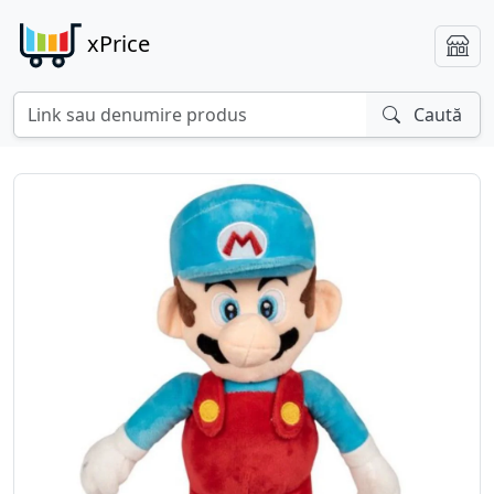
xPrice
Caută