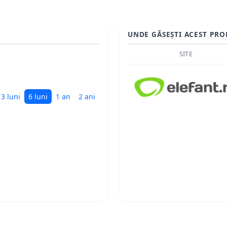
UNDE GĂSEȘTI ACEST PRO
SITE
3 luni
6 luni
1 an
2 ani