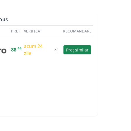
DUS
PREȚ
VERIFICAT
RECOMANDARE
acum 24
44
88
Preț similar
zile