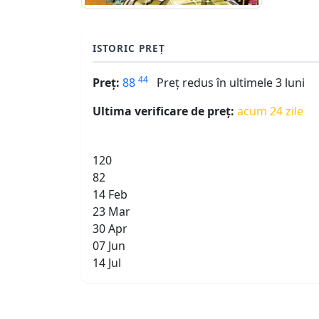
ISTORIC PREȚ
44
Preț:
88
Preț redus în ultimele 3 luni
Ultima verificare de preț:
acum 24 zile
120
82
14 Feb
23 Mar
30 Apr
07 Jun
14 Jul