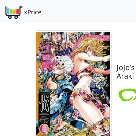
xPrice
JoJo'
Araki