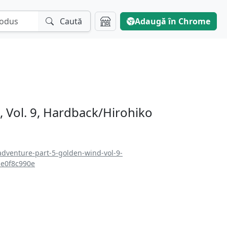
Caută
Adaugă în Chrome
, Vol. 9, Hardback/Hirohiko
-adventure-part-5-golden-wind-vol-9-
ae0f8c990e