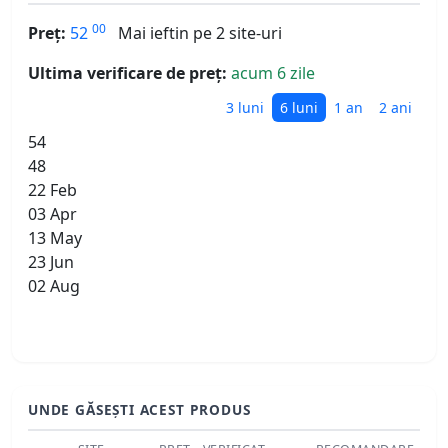
00
Preț:
52
Mai ieftin pe 2 site-uri
Ultima verificare de preț:
acum 6 zile
3 luni
6 luni
1 an
2 ani
54
48
22 Feb
03 Apr
13 May
23 Jun
02 Aug
UNDE GĂSEȘTI ACEST PRODUS