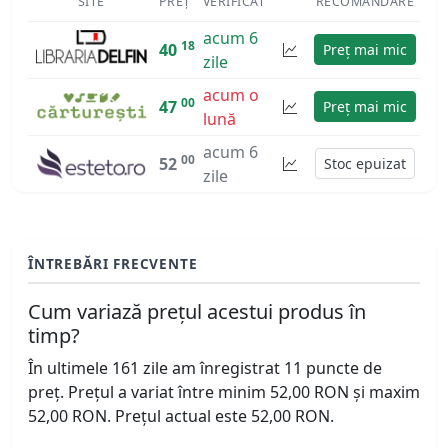
SITE
PREȚ
VERIFICAT
RECOMANDARE
acum 6
18
40
Preț mai mic
zile
acum o
00
47
Preț mai mic
lună
acum 6
00
52
Stoc epuizat
zile
ÎNTREBĂRI FRECVENTE
Cum variază prețul acestui produs în
timp?
În ultimele 161 zile am înregistrat 11 puncte de
preț. Prețul a variat între minim 52,00 RON și maxim
52,00 RON. Prețul actual este 52,00 RON.