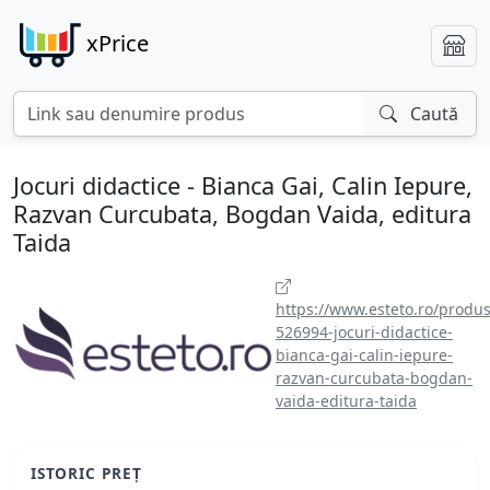
xPrice
Caută
Jocuri didactice - Bianca Gai, Calin Iepure,
Razvan Curcubata, Bogdan Vaida, editura
Taida
https://www.esteto.ro/produs
526994-jocuri-didactice-
bianca-gai-calin-iepure-
razvan-curcubata-bogdan-
vaida-editura-taida
ISTORIC PREȚ