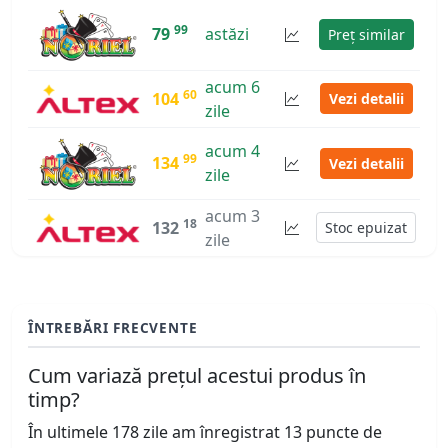
99
79
astăzi
Preț similar
acum 6
60
104
Vezi detalii
zile
acum 4
99
134
Vezi detalii
zile
acum 3
18
132
Stoc epuizat
zile
ÎNTREBĂRI FRECVENTE
Cum variază prețul acestui produs în
timp?
În ultimele 178 zile am înregistrat 13 puncte de