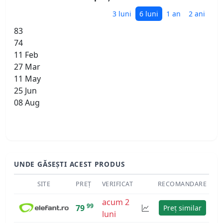
3 luni
6 luni
1 an
2 ani
83
74
11 Feb
27 Mar
11 May
25 Jun
08 Aug
UNDE GĂSEȘTI ACEST PRODUS
SITE
PREȚ
VERIFICAT
RECOMANDARE
acum 2
99
79
Preț similar
luni