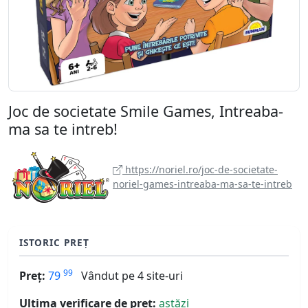
Joc de societate Smile Games, Intreaba-
ma sa te intreb!
https://noriel.ro/joc-de-societate-
noriel-games-intreaba-ma-sa-te-intreb
ISTORIC PREȚ
99
Preț:
79
Vândut pe 4 site-uri
Ultima verificare de preț:
astăzi