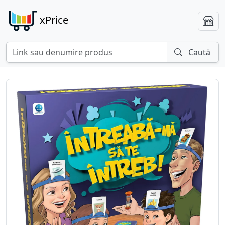
xPrice
Caută