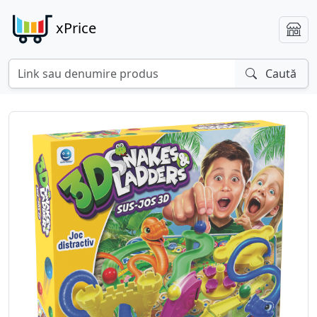
xPrice
Caută