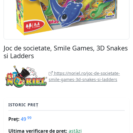
Joc de societate, Smile Games, 3D Snakes
si Ladders
https://noriel.ro/joc-de-societate-
smile-games-3d-snakes-si-ladders
ISTORIC PREȚ
99
Preț:
49
Ultima verificare de preț:
astăzi