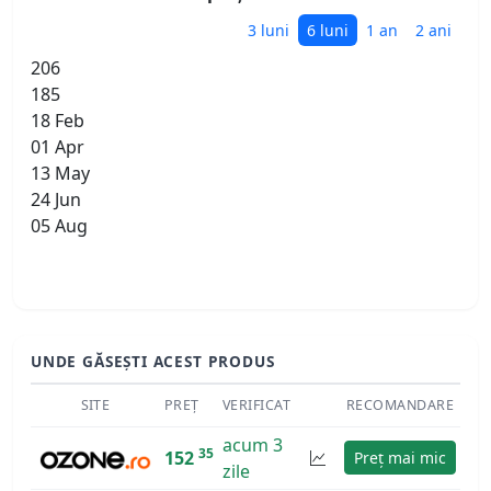
3 luni
6 luni
1 an
2 ani
206
185
18 Feb
01 Apr
13 May
24 Jun
05 Aug
UNDE GĂSEȘTI ACEST PRODUS
SITE
PREȚ
VERIFICAT
RECOMANDARE
acum 3
35
152
Preț mai mic
zile