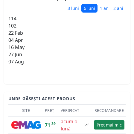
3 luni
6 luni
1 an
2 ani
114
102
22 Feb
04 Apr
16 May
27 Jun
07 Aug
UNDE GĂSEȘTI ACEST PRODUS
SITE
PREȚ
VERIFICAT
RECOMANDARE
acum o
39
71
Preț mai mic
lună