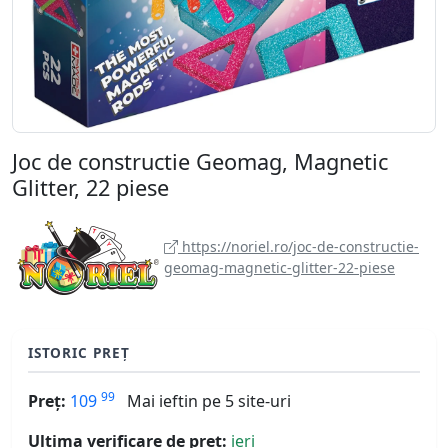
Joc de constructie Geomag, Magnetic
Glitter, 22 piese
https://noriel.ro/joc-de-constructie-
geomag-magnetic-glitter-22-piese
ISTORIC PREȚ
99
Preț:
109
Mai ieftin pe 5 site-uri
Ultima verificare de preț:
ieri