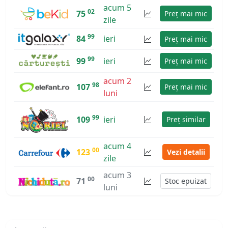
acum 5
02
75
Preț mai mic
zile
99
84
ieri
Preț mai mic
99
99
ieri
Preț mai mic
acum 2
98
107
Preț mai mic
luni
99
109
ieri
Preț similar
acum 4
00
123
Vezi detalii
zile
acum 3
00
71
Stoc epuizat
luni