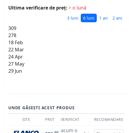
Ultima verificare de preț:
> o lună
3 luni
6 luni
1 an
2 ani
309
278
18 Feb
22 Mar
24 Apr
27 May
29 Jun
UNDE GĂSEȘTI ACEST PRODUS
SITE
PREȚ
VERIFICAT
RECOMANDARE
acum o
99