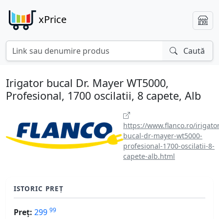
xPrice
Caută
Irigator bucal Dr. Mayer WT5000,
Profesional, 1700 oscilatii, 8 capete, Alb
https://www.flanco.ro/irigato
bucal-dr-mayer-wt5000-
profesional-1700-oscilatii-8-
capete-alb.html
ISTORIC PREȚ
99
Preț:
299