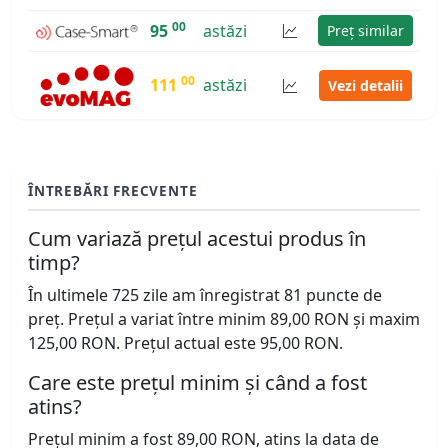
00
95
astăzi
Preț similar
00
111
astăzi
Vezi detalii
ÎNTREBĂRI FRECVENTE
Cum variază prețul acestui produs în
timp?
În ultimele 725 zile am înregistrat 81 puncte de
preț. Prețul a variat între minim 89,00 RON și maxim
125,00 RON. Prețul actual este 95,00 RON.
Care este prețul minim și când a fost
atins?
Prețul minim a fost 89,00 RON, atins la data de