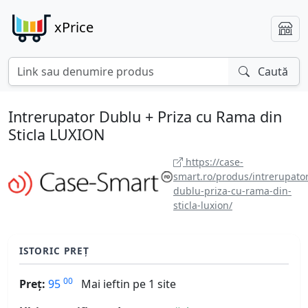
xPrice
Caută
Intrerupator Dublu + Priza cu Rama din
Sticla LUXION
https://case-
smart.ro/produs/intrerupator
dublu-priza-cu-rama-din-
sticla-luxion/
ISTORIC PREȚ
00
Preț:
95
Mai ieftin pe 1 site