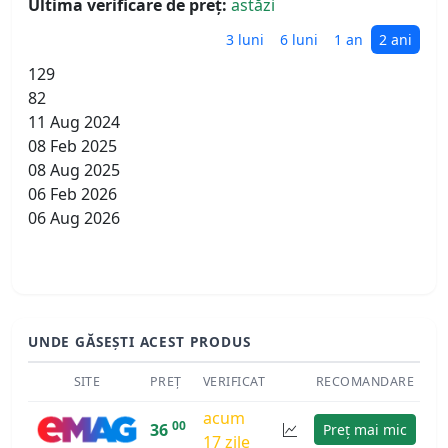
Ultima verificare de preț:
astăzi
3 luni
6 luni
1 an
2 ani
129
82
11 Aug 2024
08 Feb 2025
08 Aug 2025
06 Feb 2026
06 Aug 2026
UNDE GĂSEȘTI ACEST PRODUS
SITE
PREȚ
VERIFICAT
RECOMANDARE
acum
00
36
Preț mai mic
17 zile