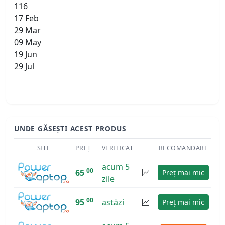
116
17 Feb
29 Mar
09 May
19 Jun
29 Jul
UNDE GĂSEȘTI ACEST PRODUS
SITE
PREȚ
VERIFICAT
RECOMANDARE
acum 5
00
65
Preț mai mic
zile
00
95
astăzi
Preț mai mic