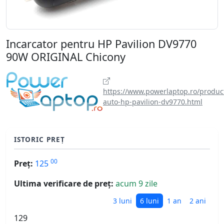
Incarcator pentru HP Pavilion DV9770
90W ORIGINAL Chicony
https://www.powerlaptop.ro/product
auto-hp-pavilion-dv9770.html
ISTORIC PREȚ
00
Preț:
125
Ultima verificare de preț:
acum 9 zile
3 luni
6 luni
1 an
2 ani
129