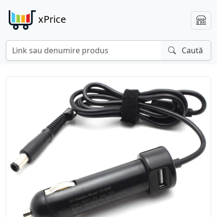
xPrice
Caută