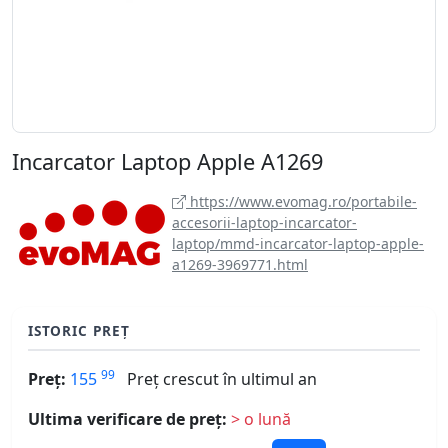
Incarcator Laptop Apple A1269
https://www.evomag.ro/portabile-
accesorii-laptop-incarcator-
laptop/mmd-incarcator-laptop-apple-
a1269-3969771.html
ISTORIC PREȚ
99
Preț:
155
Preț crescut în ultimul an
Ultima verificare de preț:
> o lună