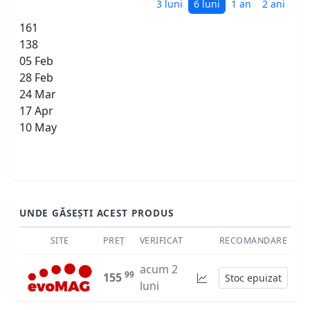
3 luni
6 luni
1 an
2 ani
161
138
05 Feb
28 Feb
24 Mar
17 Apr
10 May
UNDE GĂSEȘTI ACEST PRODUS
SITE
PREȚ
VERIFICAT
RECOMANDARE
acum 2
99
155
Stoc epuizat
luni