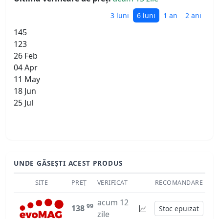
3 luni
6 luni
1 an
2 ani
145
123
26 Feb
04 Apr
11 May
18 Jun
25 Jul
UNDE GĂSEȘTI ACEST PRODUS
SITE
PREȚ
VERIFICAT
RECOMANDARE
acum 12
99
138
Stoc epuizat
zile