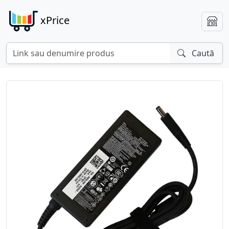
xPrice
Caută