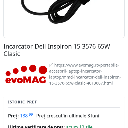
Incarcator Dell Inspiron 15 3576 65W
Clasic
https://www.evomag.ro/portabile-
accesorii-laptop-incarcator-
laptop/mmd-incarcator-dell-inspiron-
15-3576-65w-clasic-4013607.html
ISTORIC PREȚ
99
Preț:
138
Preț crescut în ultimele 3 luni
Ultima verificare de preț:
acum 13 zile