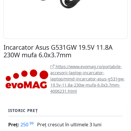
Incarcator Asus G531GW 19.5V 11.8A
230W mufa 6.0x3.7mm
https://www.evomag.ro/portabile-
accesorii-laptop-incarcator-
laptop/mmd-incarcator-asus-g531gw-
19.5v-11.8a-230w-mufa-6.0x3.7mm-
4006231.html
ISTORIC PREȚ
99
Preț:
250
Preț crescut în ultimele 3 luni