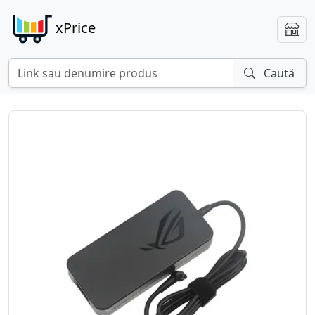
xPrice
Caută