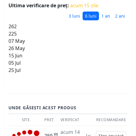
Ultima verificare de preț:
acum 15 zile
3 luni
6 luni
1 an
2 ani
262
225
07 May
26 May
15 Jun
05 Jul
25 Jul
UNDE GĂSEȘTI ACEST PRODUS
SITE
PREȚ
VERIFICAT
RECOMANDARE
acum 14
99
250
Stoc epuizat