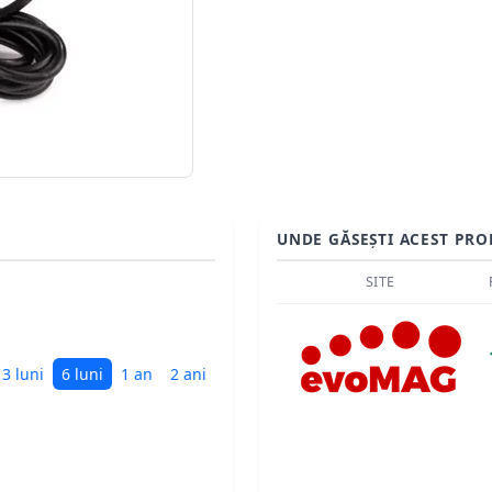
UNDE GĂSEȘTI ACEST PRO
SITE
3 luni
6 luni
1 an
2 ani