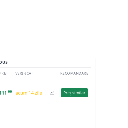
DUS
PREȚ
VERIFICAT
RECOMANDARE
99
111
acum 14 zile
Preț similar