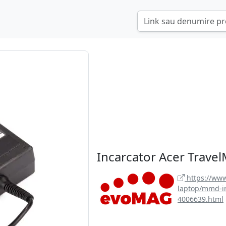
Incarcator Acer Trav
https://www
laptop/mmd-i
4006639.html