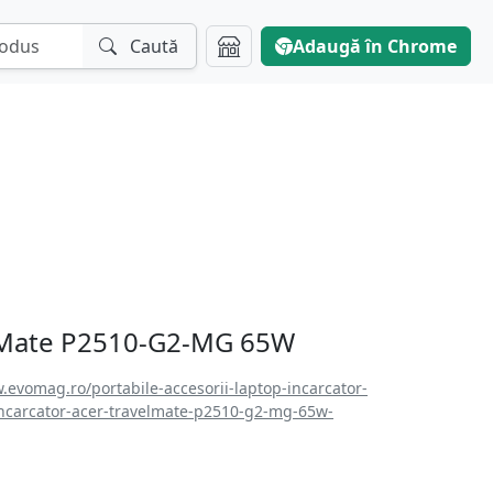
Caută
Adaugă în Chrome
elMate P2510-G2-MG 65W
.evomag.ro/portabile-accesorii-laptop-incarcator-
ncarcator-acer-travelmate-p2510-g2-mg-65w-