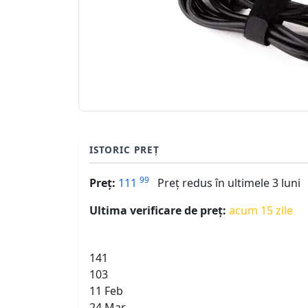
ISTORIC PREȚ
99
Preț:
111
Preț redus în ultimele 3 luni
Ultima verificare de preț:
acum 15 zile
141
103
11 Feb
24 Mar