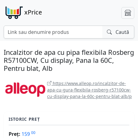
xPrice
Caută
Incalzitor de apa cu pipa flexibila Rosberg
R57100CW, Cu display, Pana la 60C,
Pentru blat, Alb
https://www.alleop.ro/incalzitor-de-
apa-cu-gura-flexibila-rosberg-r57100cw-
cu-display-pana-la-60c-pentru-blat-alb/p
ISTORIC PREȚ
00
Preț:
159