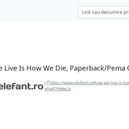
 Live Is How We Die, Paperback/Pema
https://www.elefant.ro/how-we-live-is-h
ef4df7998e23