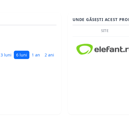
UNDE GĂSEȘTI ACEST PRO
SITE
3 luni
6 luni
1 an
2 ani