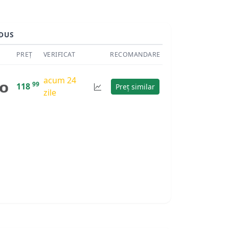
DUS
PREȚ
VERIFICAT
RECOMANDARE
acum 24
99
118
Preț similar
zile