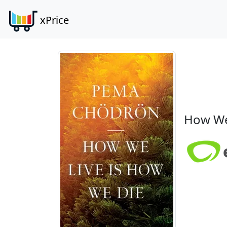
xPrice
How We