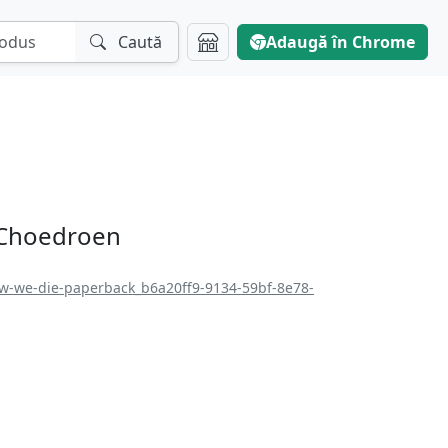
Caută
Adaugă în Chrome
 Choedroen
ow-we-die-paperback_b6a20ff9-9134-59bf-8e78-