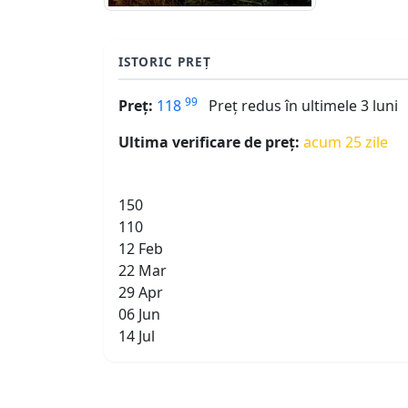
ISTORIC PREȚ
99
Preț:
118
Preț redus în ultimele 3 luni
Ultima verificare de preț:
acum 25 zile
150
110
12 Feb
22 Mar
29 Apr
06 Jun
14 Jul