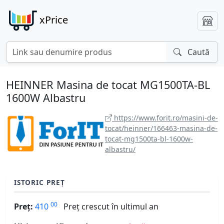
xPrice
Caută
HEINNER Masina de tocat MG1500TA-BL
1600W Albastru
https://www.forit.ro/masini-de-
tocat/heinner/166463-masina-de-
tocat-mg1500ta-bl-1600w-
albastru/
ISTORIC PREȚ
00
Preț:
410
Preț crescut în ultimul an