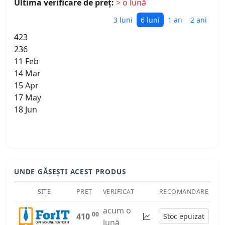
Ultima verificare de preț:
> o lună
3 luni
6 luni
1 an
2 ani
423
236
11 Feb
14 Mar
15 Apr
17 May
18 Jun
UNDE GĂSEȘTI ACEST PRODUS
SITE
PREȚ
VERIFICAT
RECOMANDARE
acum o
00
410
Stoc epuizat
lună