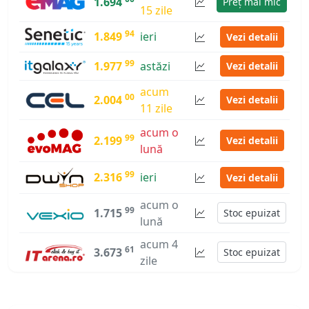
1.694
Preț mai mic
15 zile
94
1.849
ieri
Vezi detalii
99
1.977
astăzi
Vezi detalii
acum
00
2.004
Vezi detalii
11 zile
acum o
99
2.199
Vezi detalii
lună
99
2.316
ieri
Vezi detalii
acum o
99
1.715
Stoc epuizat
lună
acum 4
61
3.673
Stoc epuizat
zile