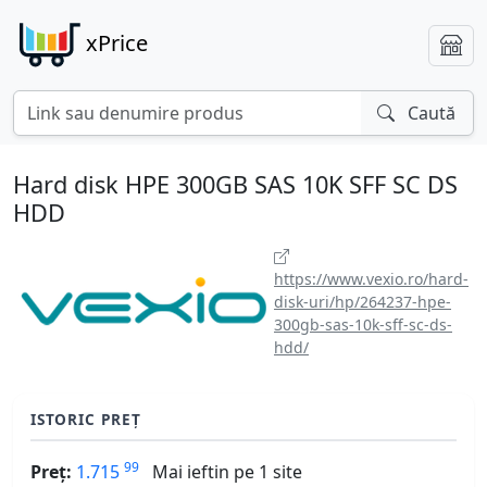
xPrice
Caută
Hard disk HPE 300GB SAS 10K SFF SC DS
HDD
https://www.vexio.ro/hard-
disk-uri/hp/264237-hpe-
300gb-sas-10k-sff-sc-ds-
hdd/
ISTORIC PREȚ
99
Preț:
1.715
Mai ieftin pe 1 site