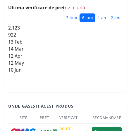
Ultima verificare de preț:
> o lună
3 luni
6 luni
1 an
2 ani
2.123
922
13 Feb
14 Mar
12 Apr
12 May
10 Jun
UNDE GĂSEȘTI ACEST PRODUS
SITE
PREȚ
VERIFICAT
RECOMANDARE
acum
00