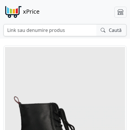
xPrice
Caută