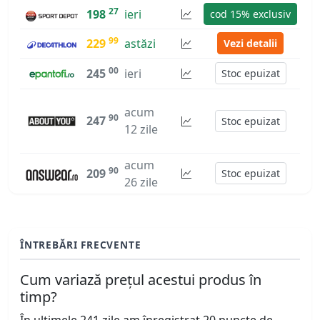
27
198
ieri
cod 15% exclusiv
99
229
astăzi
Vezi detalii
00
245
ieri
Stoc epuizat
acum
90
247
Stoc epuizat
12 zile
acum
90
209
Stoc epuizat
26 zile
ÎNTREBĂRI FRECVENTE
Cum variază prețul acestui produs în
timp?
În ultimele 241 zile am înregistrat 20 puncte de