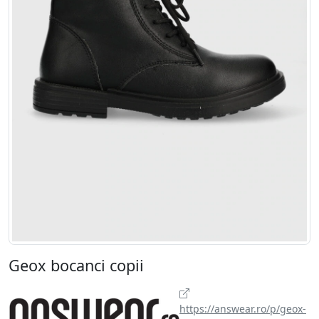
Geox bocanci copii
https://answear.ro/p/geox-