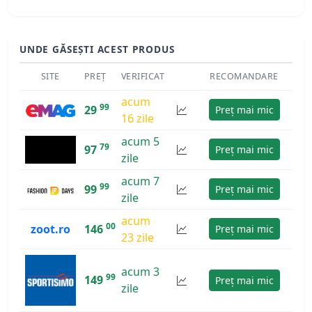
UNDE GĂSEȘTI ACEST PRODUS
SITE
PREȚ
VERIFICAT
RECOMANDARE
acum
99
29
Preț mai mic
16 zile
acum 5
79
97
Preț mai mic
zile
acum 7
99
99
Preț mai mic
zile
acum
00
zoot.ro
146
Preț mai mic
23 zile
acum 3
99
149
Preț mai mic
zile