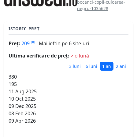
bocanci-copii-culoarea-
negru-1035628
ISTORIC PREȚ
90
Preț:
209
Mai ieftin pe 6 site-uri
Ultima verificare de preț:
> o lună
3 luni
6 luni
1 an
2 ani
380
195
11 Aug 2025
10 Oct 2025
09 Dec 2025
08 Feb 2026
09 Apr 2026