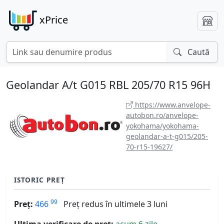
xPrice
Caută
Geolandar A/t G015 RBL 205/70 R15 96H
https://www.anvelope-
autobon.ro/anvelope-
yokohama/yokohama-
geolandar-a-t-g015/205-
70-r15-19627/
ISTORIC PREȚ
99
Preț:
466
Preț redus în ultimele 3 luni