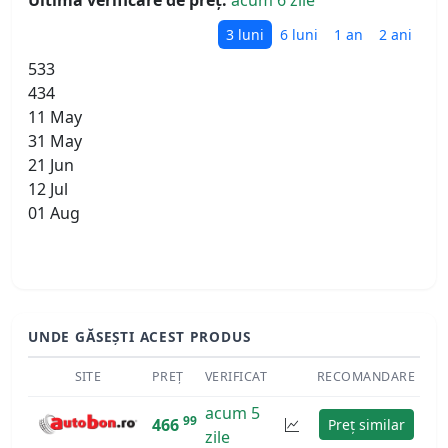
Ultima verificare de preț:
acum 6 zile
3 luni
6 luni
1 an
2 ani
533
434
11 May
31 May
21 Jun
12 Jul
01 Aug
UNDE GĂSEȘTI ACEST PRODUS
SITE
PREȚ
VERIFICAT
RECOMANDARE
acum 5
99
466
Preț similar
zile