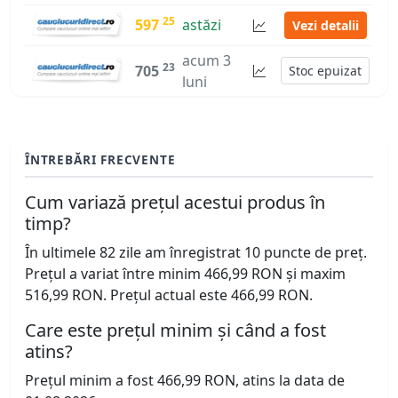
25
597
astăzi
Vezi detalii
acum 3
23
705
Stoc epuizat
luni
ÎNTREBĂRI FRECVENTE
Cum variază prețul acestui produs în
timp?
În ultimele 82 zile am înregistrat 10 puncte de preț.
Prețul a variat între minim 466,99 RON și maxim
516,99 RON. Prețul actual este 466,99 RON.
Care este prețul minim și când a fost
atins?
Prețul minim a fost 466,99 RON, atins la data de