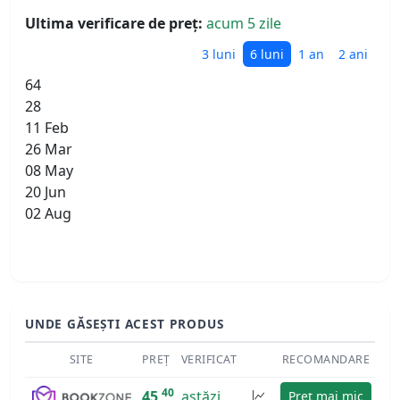
Ultima verificare de preț:
acum 5 zile
3 luni
6 luni
1 an
2 ani
64
28
11 Feb
26 Mar
08 May
20 Jun
02 Aug
UNDE GĂSEȘTI ACEST PRODUS
SITE
PREȚ
VERIFICAT
RECOMANDARE
40
45
astăzi
Preț mai mic