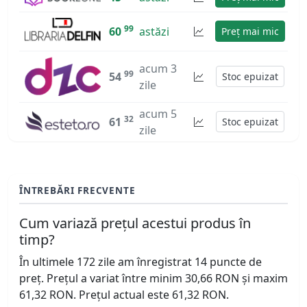
99
60
astăzi
Preț mai mic
acum 3
99
54
Stoc epuizat
zile
acum 5
32
61
Stoc epuizat
zile
ÎNTREBĂRI FRECVENTE
Cum variază prețul acestui produs în
timp?
În ultimele 172 zile am înregistrat 14 puncte de
preț. Prețul a variat între minim 30,66 RON și maxim
61,32 RON. Prețul actual este 61,32 RON.