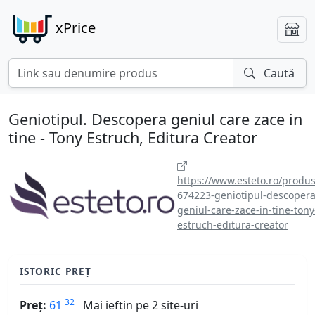
xPrice
Caută
Geniotipul. Descopera geniul care zace in
tine - Tony Estruch, Editura Creator
https://www.esteto.ro/produs
674223-geniotipul-descopera
geniul-care-zace-in-tine-tony
estruch-editura-creator
ISTORIC PREȚ
32
Preț:
61
Mai ieftin pe 2 site-uri