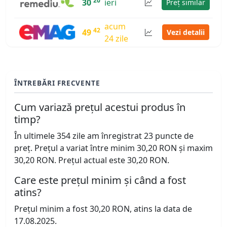
20
30
ieri
Preț similar
acum
42
49
Vezi detalii
24 zile
ÎNTREBĂRI FRECVENTE
Cum variază prețul acestui produs în
timp?
În ultimele 354 zile am înregistrat 23 puncte de
preț. Prețul a variat între minim 30,20 RON și maxim
30,20 RON. Prețul actual este 30,20 RON.
Care este prețul minim și când a fost
atins?
Prețul minim a fost 30,20 RON, atins la data de
17.08.2025.