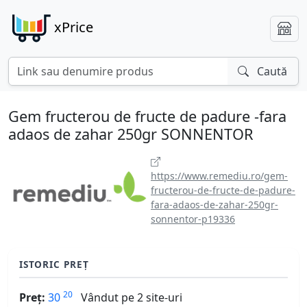
xPrice
Caută
Gem fructerou de fructe de padure -fara
adaos de zahar 250gr SONNENTOR
https://www.remediu.ro/gem-
fructerou-de-fructe-de-padure-
fara-adaos-de-zahar-250gr-
sonnentor-p19336
ISTORIC PREȚ
20
Preț:
30
Vândut pe 2 site-uri