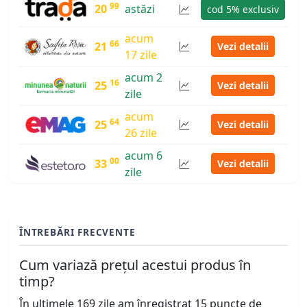
99
20
astăzi
cod 5% exclusiv
acum
66
21
Vezi detalii
17 zile
acum 2
16
25
Vezi detalii
zile
acum
64
25
Vezi detalii
26 zile
acum 6
00
33
Vezi detalii
zile
ÎNTREBĂRI FRECVENTE
Cum variază prețul acestui produs în
timp?
În ultimele 169 zile am înregistrat 15 puncte de