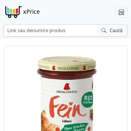
xPrice
Caută