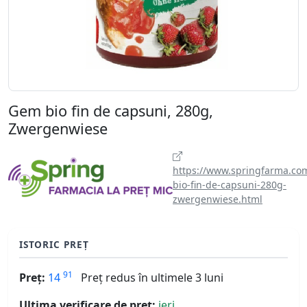
Gem bio fin de capsuni, 280g,
Zwergenwiese
https://www.springfarma.co
bio-fin-de-capsuni-280g-
zwergenwiese.html
ISTORIC PREȚ
91
Preț:
14
Preț redus în ultimele 3 luni
Ultima verificare de preț:
ieri