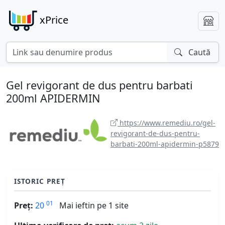
xPrice
Caută
Gel revigorant de dus pentru barbati
200ml APIDERMIN
https://www.remediu.ro/gel-
revigorant-de-dus-pentru-
barbati-200ml-apidermin-p5879
ISTORIC PREȚ
01
Preț:
20
Mai ieftin pe 1 site