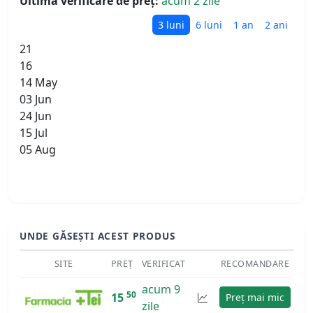
Ultima verificare de preț:
acum 2 zile
3 luni
6 luni
1 an
2 ani
21
16
14 May
03 Jun
24 Jun
15 Jul
05 Aug
UNDE GĂSEȘTI ACEST PRODUS
SITE
PREȚ
VERIFICAT
RECOMANDARE
acum 9
50
15
Preț mai mic
zile