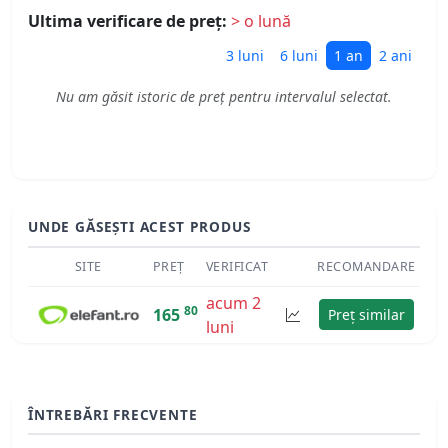
Ultima verificare de preț:
> o lună
3 luni
6 luni
1 an
2 ani
Nu am găsit istoric de preț pentru intervalul selectat.
UNDE GĂSEȘTI ACEST PRODUS
SITE
PREȚ
VERIFICAT
RECOMANDARE
acum 2
80
165
Preț similar
luni
ÎNTREBĂRI FRECVENTE