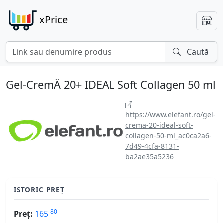
xPrice
Caută
Gel-CremÄ 20+ IDEAL Soft Collagen 50 ml
https://www.elefant.ro/gel-
crema-20-ideal-soft-
collagen-50-ml_ac0ca2a6-
7d49-4cfa-8131-
ba2ae35a5236
ISTORIC PREȚ
80
Preț:
165