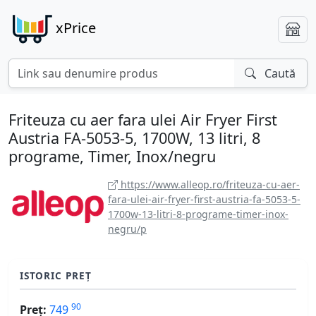
xPrice
Caută
Friteuza cu aer fara ulei Air Fryer First
Austria FA-5053-5, 1700W, 13 litri, 8
programe, Timer, Inox/negru
https://www.alleop.ro/friteuza-cu-aer-
fara-ulei-air-fryer-first-austria-fa-5053-5-
1700w-13-litri-8-programe-timer-inox-
negru/p
ISTORIC PREȚ
90
Preț:
749