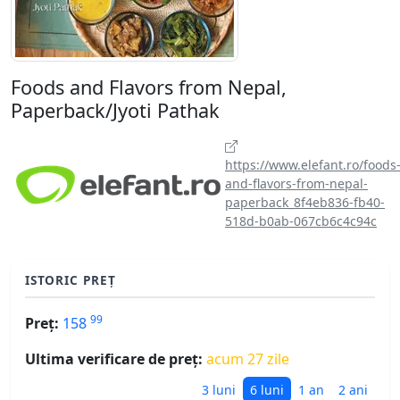
Foods and Flavors from Nepal,
Paperback/Jyoti Pathak
https://www.elefant.ro/foods
and-flavors-from-nepal-
paperback_8f4eb836-fb40-
518d-b0ab-067cb6c4c94c
ISTORIC PREȚ
99
Preț:
158
Ultima verificare de preț:
acum 27 zile
3 luni
6 luni
1 an
2 ani