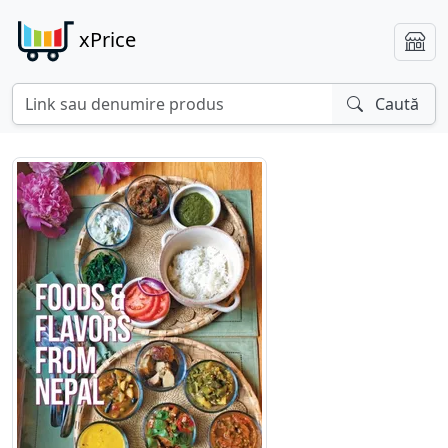
xPrice
Caută