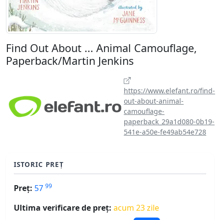
Find Out About ... Animal Camouflage,
Paperback/Martin Jenkins
https://www.elefant.ro/find-
out-about-animal-
camouflage-
paperback_29a1d080-0b19-
541e-a50e-fe49ab54e728
ISTORIC PREȚ
99
Preț:
57
Ultima verificare de preț:
acum 23 zile