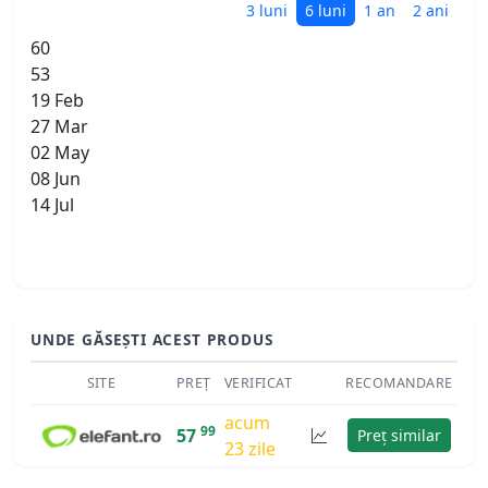
3 luni
6 luni
1 an
2 ani
60
53
19 Feb
27 Mar
02 May
08 Jun
14 Jul
UNDE GĂSEȘTI ACEST PRODUS
SITE
PREȚ
VERIFICAT
RECOMANDARE
acum
99
57
Preț similar
23 zile