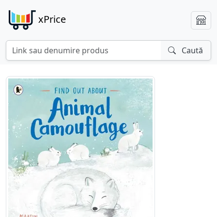
xPrice
Caută