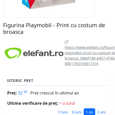
Figurina Playmobil - Print cu costum de
broasca
https://www.elefant.ro/figuri
playmobil-print-cu-costum-d
broasca_396ef186-e857-4746
80b1-f051ed3177c4
ISTORIC PREȚ
99
Preț:
32
Preț crescut în ultimul an
Ultima verificare de preț:
> o lună
3 luni
6 luni
1 an
2 ani