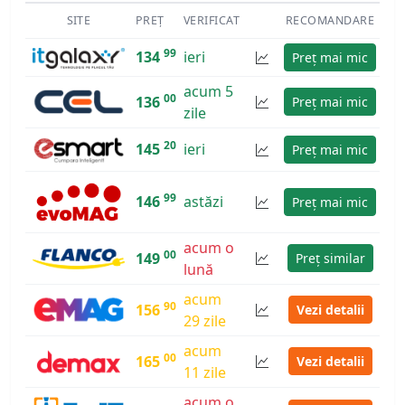
SITE
PREȚ
VERIFICAT
RECOMANDARE
99
134
ieri
Preț mai mic
acum 5
00
136
Preț mai mic
zile
20
145
ieri
Preț mai mic
99
146
astăzi
Preț mai mic
acum o
00
149
Preț similar
lună
acum
90
156
Vezi detalii
29 zile
acum
00
165
Vezi detalii
11 zile
acum o