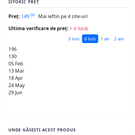
ISTORIC PREȚ
00
Preț:
149
Mai ieftin pe 4 site-uri
Ultima verificare de preț:
> o lună
3 luni
6 luni
1 an
2 ani
196
130
05 Feb
13 Mar
18 Apr
24 May
29 Jun
UNDE GĂSEȘTI ACEST PRODUS