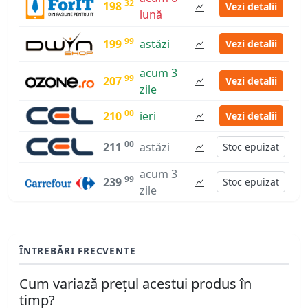
32
198
Vezi detalii
lună
99
199
astăzi
Vezi detalii
acum 3
99
207
Vezi detalii
zile
00
210
ieri
Vezi detalii
00
211
astăzi
Stoc epuizat
acum 3
99
239
Stoc epuizat
zile
ÎNTREBĂRI FRECVENTE
Cum variază prețul acestui produs în
timp?