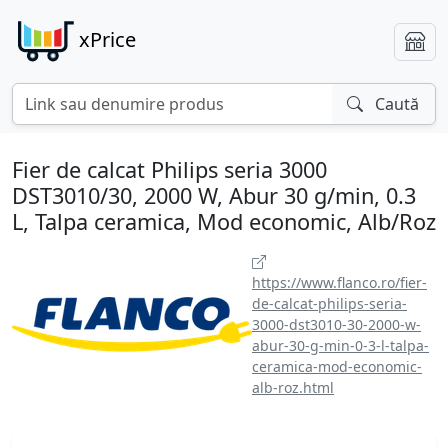
xPrice
Caută
Fier de calcat Philips seria 3000
DST3010/30, 2000 W, Abur 30 g/min, 0.3
L, Talpa ceramica, Mod economic, Alb/Roz
https://www.flanco.ro/fier-
de-calcat-philips-seria-
3000-dst3010-30-2000-w-
abur-30-g-min-0-3-l-talpa-
ceramica-mod-economic-
alb-roz.html