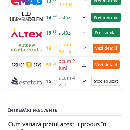
13
Preț mai mic
12 zile
99
14
astăzi
Preț mai mic
86
15
astăzi
Preț similar
acum
00
16
Vezi detalii
12 zile
acum 2
05
58
Vezi detalii
luni
acum 4
86
15
Stoc epuizat
zile
ÎNTREBĂRI FRECVENTE
Cum variază prețul acestui produs în