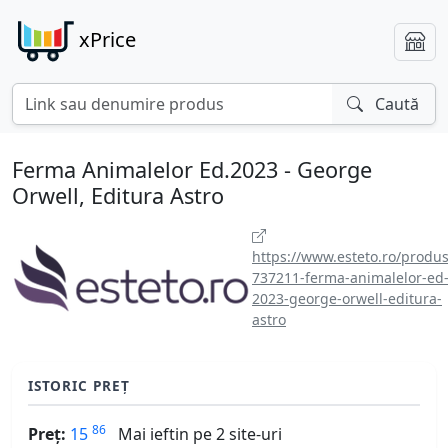
xPrice
Caută
Ferma Animalelor Ed.2023 - George
Orwell, Editura Astro
https://www.esteto.ro/produs
737211-ferma-animalelor-ed
2023-george-orwell-editura-
astro
ISTORIC PREȚ
86
Preț:
15
Mai ieftin pe 2 site-uri