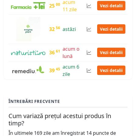
acum
00
25
Vezi detalii
11 zile
56
32
astăzi
Vezi detalii
acum o
61
36
Vezi detalii
lună
acum 6
45
39
Vezi detalii
zile
ÎNTREBĂRI FRECVENTE
Cum variază prețul acestui produs în
timp?
În ultimele 169 zile am înregistrat 14 puncte de