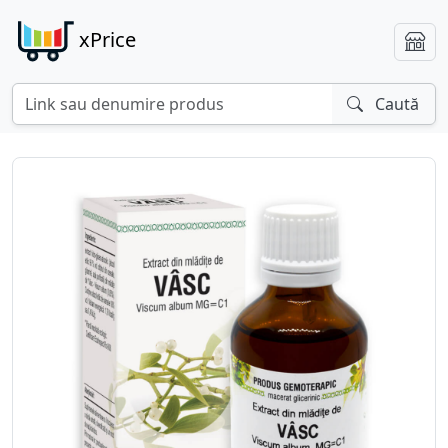
xPrice
Caută