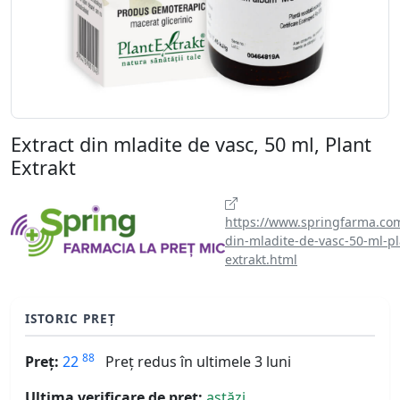
Extract din mladite de vasc, 50 ml, Plant
Extrakt
https://www.springfarma.com
din-mladite-de-vasc-50-ml-pl
extrakt.html
ISTORIC PREȚ
88
Preț:
22
Preț redus în ultimele 3 luni
Ultima verificare de preț:
astăzi