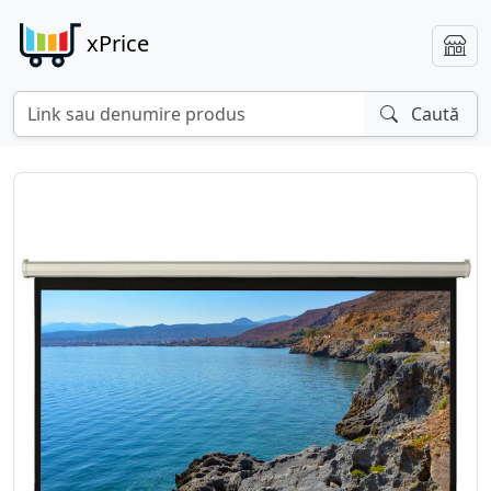
xPrice
Caută