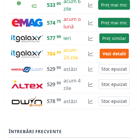
acum 6
00
533
Preț mai mic
zile
acum o
75
574
Preț mai mic
lună
99
577
ieri
Preț similar
acum
99
784
Vezi detalii
24 zile
90
529
astăzi
Stoc epuizat
acum 4
90
529
Stoc epuizat
zile
99
578
astăzi
Stoc epuizat
ÎNTREBĂRI FRECVENTE