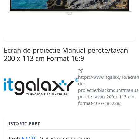
Ecran de proiectie Manual perete/tavan
200 x 113 cm Format 16:9
https://www.itgalaxy.ro/ecra
de-
proiectie/blackmount/manua
perete-tavan-200-x-113-cm-
format-16-9-486238/
ISTORIC PREȚ
99
Preț:
577
Mai ieftin pe 2 site-uri