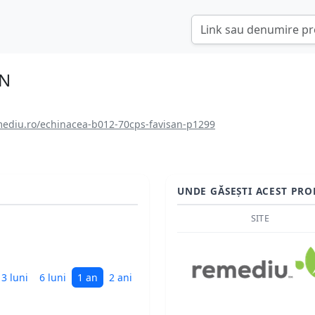
AN
ediu.ro/echinacea-b012-70cps-favisan-p1299
UNDE GĂSEȘTI ACEST PRO
SITE
3 luni
6 luni
1 an
2 ani