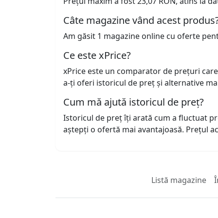
Prețul maxim a fost 23,07 RON, atins la da
Câte magazine vând acest produs
Am găsit 1 magazine online cu oferte pen
Ce este xPrice?
xPrice este un comparator de prețuri care
a-ți oferi istoricul de preț și alternative m
Cum mă ajută istoricul de preț?
Istoricul de preț îți arată cum a fluctuat 
aștepți o ofertă mai avantajoasă. Prețul 
Listă magazine
Î