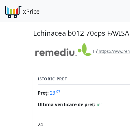
xPrice
Echinacea b012 70cps FAVIS
https://www.rem
ISTORIC PREȚ
07
Preț:
23
Ultima verificare de preț:
ieri
24