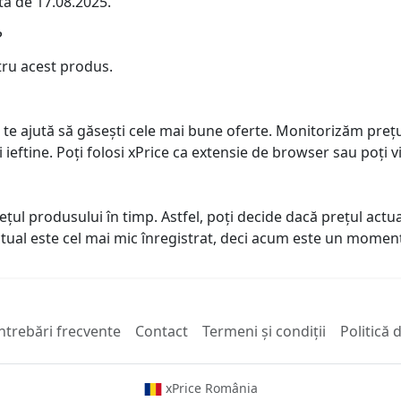
ta de 17.08.2025.
?
tru acest produs.
 te ajută să găsești cele mai bune oferte. Monitorizăm preț
ai ieftine. Poți folosi xPrice ca extensie de browser sau poți vi
prețul produsului în timp. Astfel, poți decide dacă prețul ac
actual este cel mai mic înregistrat, deci acum este un mome
ntrebări frecvente
Contact
Termeni și condiții
Politică 
xPrice România