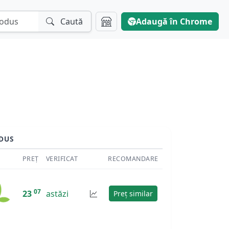
Caută
Adaugă în Chrome
DUS
PREȚ
VERIFICAT
RECOMANDARE
07
23
astăzi
Preț similar