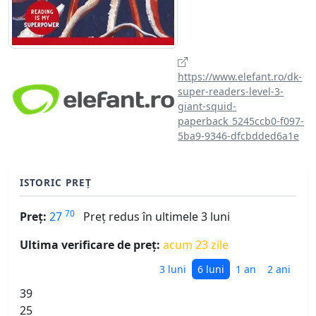
https://www.elefant.ro/dk-
super-readers-level-3-
giant-squid-
paperback_5245ccb0-f097-
5ba9-9346-dfcbdded6a1e
ISTORIC PREȚ
70
Preț:
27
Preț redus în ultimele 3 luni
Ultima verificare de preț:
acum 23 zile
3 luni
6 luni
1 an
2 ani
39
25