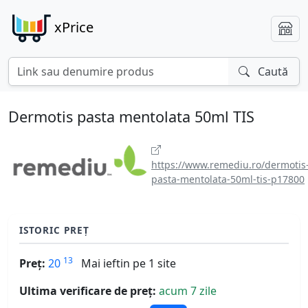
xPrice
Caută
Dermotis pasta mentolata 50ml TIS
https://www.remediu.ro/dermotis
pasta-mentolata-50ml-tis-p17800
ISTORIC PREȚ
13
Preț:
20
Mai ieftin pe 1 site
Ultima verificare de preț:
acum 7 zile