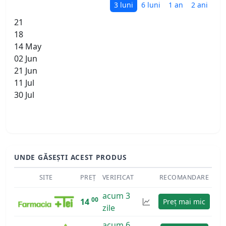
3 luni
6 luni
1 an
2 ani
21
18
14 May
02 Jun
21 Jun
11 Jul
30 Jul
UNDE GĂSEȘTI ACEST PRODUS
SITE
PREȚ
VERIFICAT
RECOMANDARE
acum 3
00
14
Preț mai mic
zile
acum 6