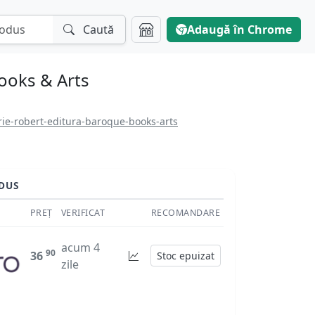
Caută
Adaugă în Chrome
Books & Arts
ie-robert-editura-baroque-books-arts
DUS
PREȚ
VERIFICAT
RECOMANDARE
acum 4
90
36
Stoc epuizat
zile