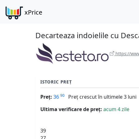
xPrice
Decarteaza indoielile cu Desc
https://www
ISTORIC PREȚ
90
Preț:
36
Preț crescut în ultimele 3 luni
Ultima verificare de preț:
acum 4 zile
39
27