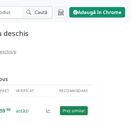
Caută
Adaugă în Chrome
u deschis
eschis/p
DUS
PREȚ
VERIFICAT
RECOMANDARE
90
59
astăzi
Preț similar