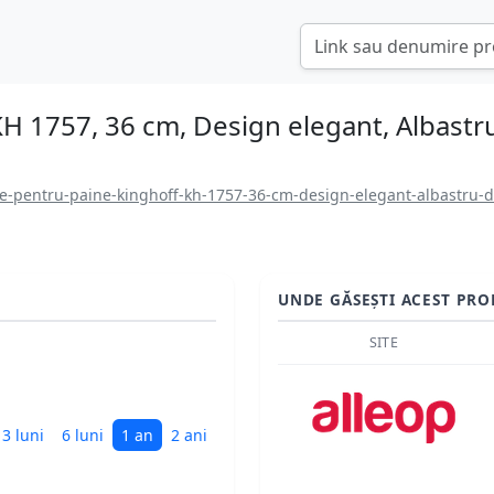
KH 1757, 36 cm, Design elegant, Albastr
ie-pentru-paine-kinghoff-kh-1757-36-cm-design-elegant-albastru-d
UNDE GĂSEȘTI ACEST PRO
SITE
3 luni
6 luni
1 an
2 ani