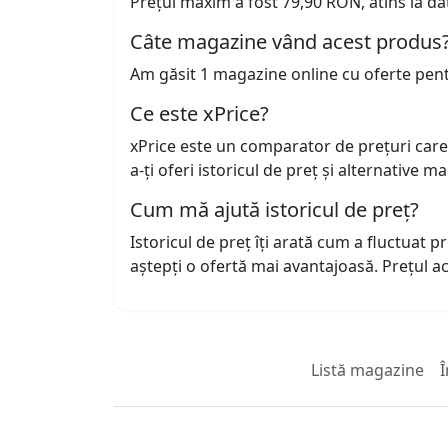
Prețul maxim a fost 79,90 RON, atins la da
Câte magazine vând acest produs
Am găsit 1 magazine online cu oferte pen
Ce este xPrice?
xPrice este un comparator de prețuri care
a-ți oferi istoricul de preț și alternative m
Cum mă ajută istoricul de preț?
Istoricul de preț îți arată cum a fluctuat 
aștepți o ofertă mai avantajoasă. Prețul 
Listă magazine
Î