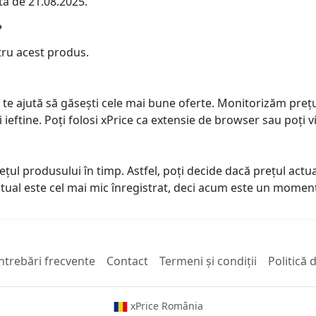
ta de 21.08.2025.
?
tru acest produs.
 te ajută să găsești cele mai bune oferte. Monitorizăm preț
ai ieftine. Poți folosi xPrice ca extensie de browser sau poți vi
prețul produsului în timp. Astfel, poți decide dacă prețul ac
actual este cel mai mic înregistrat, deci acum este un mome
ntrebări frecvente
Contact
Termeni și condiții
Politică 
xPrice România