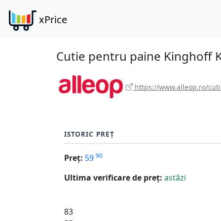
xPrice
Cutie pentru paine Kinghoff 
https://www.alleop.ro/cut
ISTORIC PREȚ
90
Preț:
59
Ultima verificare de preț:
astăzi
83