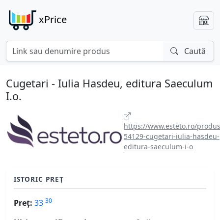
xPrice
Caută
Cugetari - Iulia Hasdeu, editura Saeculum
I.o.
https://www.esteto.ro/produs
54129-cugetari-iulia-hasdeu-
editura-saeculum-i-o
ISTORIC PREȚ
30
Preț:
33