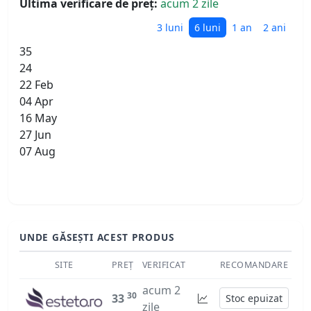
Ultima verificare de preț:
acum 2 zile
3 luni
6 luni
1 an
2 ani
35
24
22 Feb
04 Apr
16 May
27 Jun
07 Aug
UNDE GĂSEȘTI ACEST PRODUS
SITE
PREȚ
VERIFICAT
RECOMANDARE
acum 2
30
33
Stoc epuizat
zile